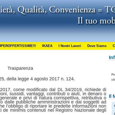
UPEROFFERTISSIME!!!
IKAEA
I Nostri Lavori
Dove Siamo
C
In
Trasparenza
Pe
25, della legge 4 agosto 2017 n. 124.
cl
4/2017, come modificato dal DL 34/2019, richiede di
oni, sussidi, vantaggi, contributi o aiuti, in denaro o
Il 
enerale e privi di natura corrispettiva, retributiva o
izio dalle pubbliche amministrazioni e dai soggetti ad
he l’obbligo di riportare le predette informazioni non
uti de minimis contenuti nel Registro Nazionale degli