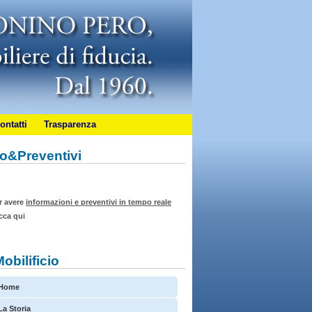
ontatti
Trasparenza
fo&Preventivi
r avere
informazioni e preventivi in tempo reale
icca qui
Mobilificio
Home
La Storia