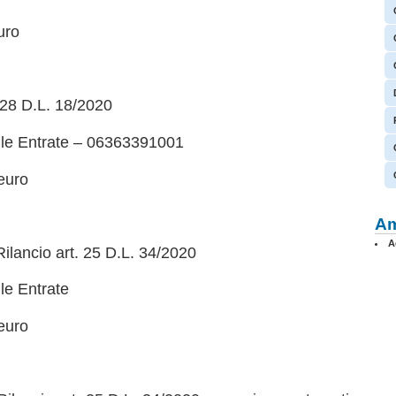
uro
28 D.L. 18/2020
e Entrate – 06363391001
euro
Am
A
lancio art. 25 D.L. 34/2020
e Entrate
euro