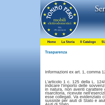
Home
La Storia
Il Catalogo
S
Trasparenza
Informazioni ex art. 1, comma 1
L’articolo 1 c. 125 della L. 12
indicare l’importo delle sovvenzi
in natura, non aventi carattere g
risarcitoria, ricevute nell’eserc
esse collegati. Va evidenziato c
sussiste per aiuti di Stato e ai
Aiuti di Stato.