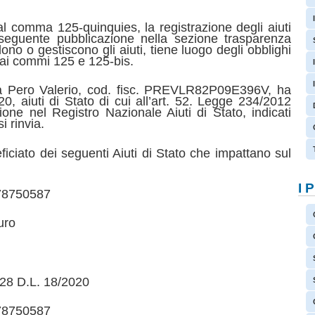
al comma 125-quinquies, la registrazione degli aiuti
seguente pubblicazione nella sezione trasparenza
no o gestiscono gli aiuti, tiene luogo degli obblighi
i ai commi 125 e 125-bis.
tta Pero Valerio, cod. fisc. PREVLR82P09E396V, ha
0, aiuti di Stato di cui all’art. 52. Legge 234/2012
ione nel Registro Nazionale Aiuti di Stato, indicati
i rinvia.
eficiato dei seguenti Aiuti di Stato che impattano sul
I 
78750587
uro
28 D.L. 18/2020
78750587